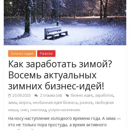
Бизнес идеи
Разное
Как заработать зимой?
Восемь актуальных
зимних бизнес-идей!
,
,
20.09.2020
2 отзыва (ов)
бизнес идея
заработок
,
,
,
,
зима
мороз
необычная идея бизнеса
разное
свободная
,
,
,
ниша
снег
снегопад
услуги населению
На носу наступление холодного времени года. А зима —
это не только пора простуды, а время активного