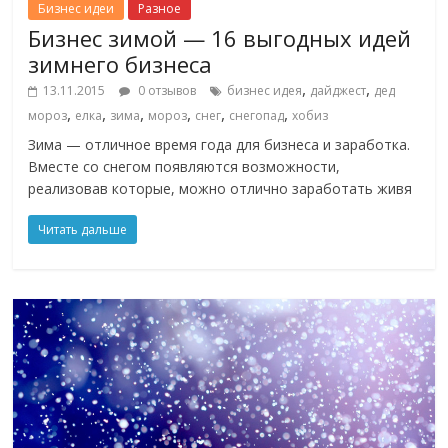
Бизнес идеи
Разное
Бизнес зимой — 16 выгодных идей
зимнего бизнеса
,
,
13.11.2015
0 отзывов
бизнес идея
дайджест
дед
,
,
,
,
,
,
мороз
елка
зима
мороз
снег
снегопад
хобиз
Зима — отличное время года для бизнеса и заработка.
Вместе со снегом появляются возможности,
реализовав которые, можно отлично заработать живя
Читать дальше