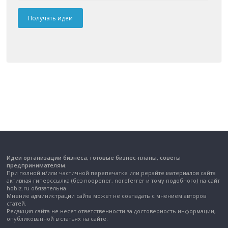
Идеи организации бизнеса, готовые бизнес-планы, советы
предпринимателям.
При полной и/или частичной перепечатке или рерайте материалов сайта
активная гиперссылка (без noopener, noreferrer и тому подобного) на сайт
hobiz.ru обязательна.
Мнение администрации сайта может не совпадать с мнением авторов
статей.
Редакция сайта не несет ответственности за достоверность информации,
опубликованной в статьях на сайте.