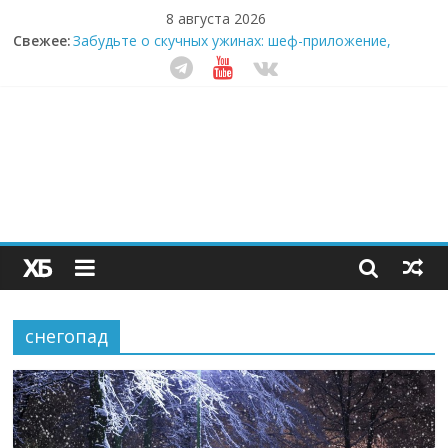
8 августа 2026
Свежее:
Забудьте о скучных ужинах: шеф-приложение,
которое видит вашу еду насквозь
Небо зовёт: как бизнес на полётах дронов и
обучении детей становится главным трендом
десятилетия
Кофейная революция в морозилке: замороженные
сливки меняют утренний ритуал
Как простая наклейка заставляет миллионы людей
не забывать о самом важном креме этим летом
Секрет супергидратации: почему кокосовая вода с
пребиотиками становится главным трендом
здорового питания
снегопад